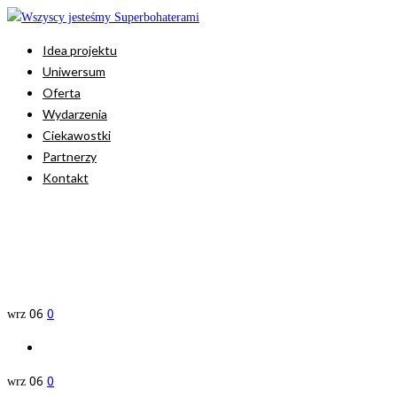
Idea projektu
Uniwersum
Oferta
Wydarzenia
Ciekawostki
Partnerzy
Kontakt
wrz
06
0
wrz
06
0